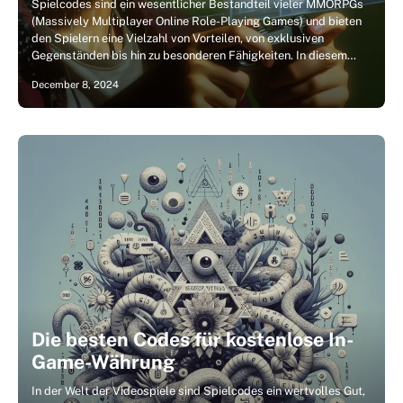
Spielcodes sind ein wesentlicher Bestandteil vieler MMORPGs
(Massively Multiplayer Online Role-Playing Games) und bieten
den Spielern eine Vielzahl von Vorteilen, von exklusiven
Gegenständen bis hin zu besonderen Fähigkeiten. In diesem…
December 8, 2024
Die besten Codes für kostenlose In-
Game-Währung
In der Welt der Videospiele sind Spielcodes ein wertvolles Gut,