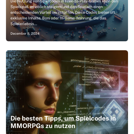
Die Nutzung von Spielcodes in Free-to-Play-Games kann den
Spielspaß erheblich steigern und den Spielern einen
entscheidenden Vorteil verschaffen. Diese Codes bieten oft
exklusive Inhalte, Boni oder In-Game-Währung, die das
Spielerlebnis…
December 8, 2024
Die besten Tipps, um Spielcodes in
MMORPGs zu nutzen