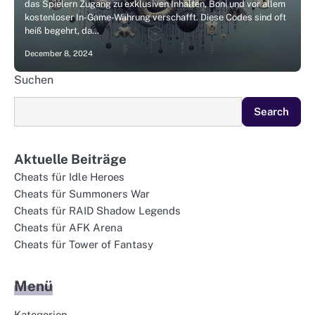
das Spielern Zugang zu exklusiven Inhalten, Boni und vor allem
kostenloser In-Game-Währung verschafft. Diese Codes sind oft
heiß begehrt, da…
December 8, 2024
Suchen
Search
Aktuelle Beiträge
Cheats für Idle Heroes
Cheats für Summoners War
Cheats für RAID Shadow Legends
Cheats für AFK Arena
Cheats für Tower of Fantasy
Menü
Kategorien