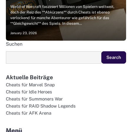
World of Warcraft fasziniert Millionen von Spielern weltweit,
doch der Reiz des **Abkürzens** durch Cheats ist ebenso
verlockend für manche Abenteurer wie gefährlich für das
**Gleichgewicht** des Spiels. In diesem…
January 23, 2026
Suchen
Search
Aktuelle Beiträge
Cheats für Marvel Snap
Cheats für Idle Heroes
Cheats für Summoners War
Cheats für RAID Shadow Legends
Cheats für AFK Arena
Menü