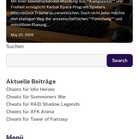
Mit einer beeindruckenden Mischung aus **Komplexität** und
Freiheit ermöglicht Kerbal Space Program Spielern,
interstellare Träume zu verwirklichen. Doch nicht jeder möchte
den steinigen Weg der wissenschaftlichen **Forschung** und
minutiösen Planung…
May 22, 2026
Suchen
Search
Aktuelle Beiträge
Cheats für Idle Heroes
Cheats für Summoners War
Cheats für RAID Shadow Legends
Cheats für AFK Arena
Cheats für Tower of Fantasy
Menü