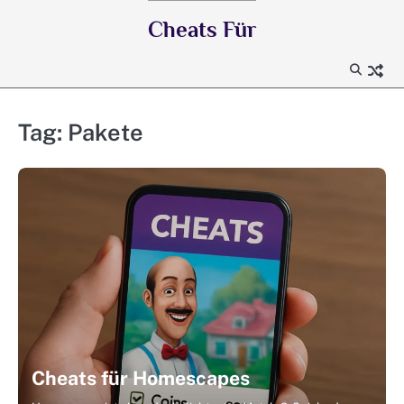
Skip
Cheats Für
to
content
Tag:
Pakete
Cheats für Homescapes