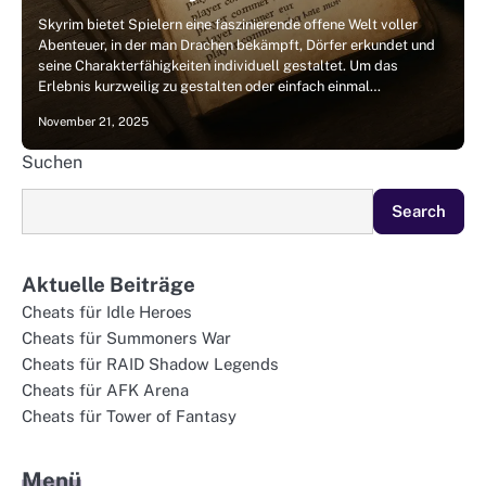
Skyrim bietet Spielern eine faszinierende offene Welt voller
Abenteuer, in der man Drachen bekämpft, Dörfer erkundet und
seine Charakterfähigkeiten individuell gestaltet. Um das
Erlebnis kurzweilig zu gestalten oder einfach einmal…
November 21, 2025
Suchen
Search
Aktuelle Beiträge
Cheats für Idle Heroes
Cheats für Summoners War
Cheats für RAID Shadow Legends
Cheats für AFK Arena
Cheats für Tower of Fantasy
Menü