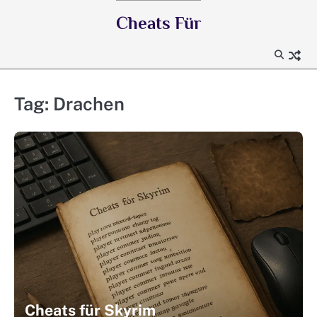
Skip
Cheats Für
to
content
Tag:
Drachen
Cheats für Skyrim